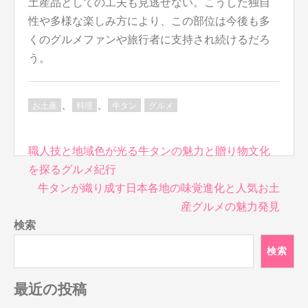
土産品としての工夫も見逃せない。こうした独自
性や多様な楽しみ方により、この部位は今後も多
くのグルメファンや旅行者に支持され続けるだろ
う。
、
、
お土産
料理
牛タン
グルメ
投
職人技と地域色が光る牛タンの魅力と贈り物文化
稿
を探るグルメ紀行
ナ
牛タンが織り成す日本各地の味覚進化と人気お土
ビ
産グルメの魅力発見
ゲ
検索
ー
シ
検索
ョ
ン
最近の投稿