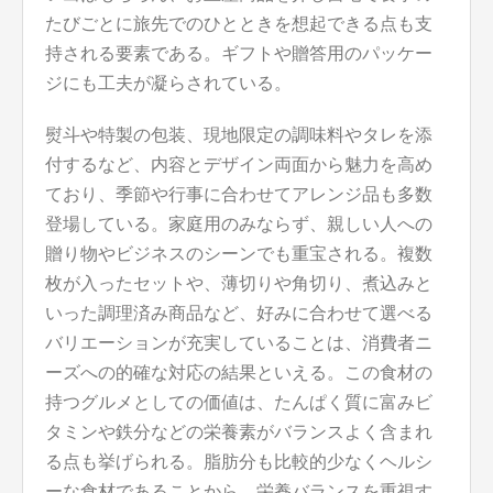
たびごとに旅先でのひとときを想起できる点も支
持される要素である。ギフトや贈答用のパッケー
ジにも工夫が凝らされている。
熨斗や特製の包装、現地限定の調味料やタレを添
付するなど、内容とデザイン両面から魅力を高め
ており、季節や行事に合わせてアレンジ品も多数
登場している。家庭用のみならず、親しい人への
贈り物やビジネスのシーンでも重宝される。複数
枚が入ったセットや、薄切りや角切り、煮込みと
いった調理済み商品など、好みに合わせて選べる
バリエーションが充実していることは、消費者ニ
ーズへの的確な対応の結果といえる。この食材の
持つグルメとしての価値は、たんぱく質に富みビ
タミンや鉄分などの栄養素がバランスよく含まれ
る点も挙げられる。脂肪分も比較的少なくヘルシ
ーな食材であることから、栄養バランスを重視す