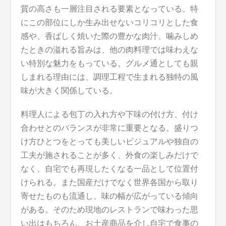
質の高さも一層注目される要素となっている。特
にこの部位にしか生み出せないコリコリとした食
感や、香ばしく焼いた際の豊かな肉汁、噛みしめ
たときの溢れる旨みは、他の肉料理では味わえな
い特別な魅力をもっている。グルメ通としても親
しまれる理由には、調理工程で生まれる独特の風
味が大きく関係している。
料理人による包丁の入れ方や下味の付け方、付け
合わせとのバランスが非常に重要となる。盛りつ
け方ひとつをとっても美しいビジュアルや独自の
工夫が施されることが多く、外食の楽しみだけで
なく、自宅でも再現したくなる一品として位置付
けられる。また国産だけでなく世界各国から取り
寄せたものも流通し、味の幅が広がっている傾向
がある。そのため現地のレストランで味わった思
い出はもちろん、お土産商品を介し自宅で食事の