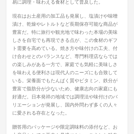
易に調理・味わえる食材として普及した。
現在はお土産用の加工品も発展し、塩漬けや味噌
漬け、乾燥やレトルトなど長期保存可能な商品が
豊富だ。特に旅行や観光地で味わった本場の美味
しさを自宅でも再現できる点が、この食材のギフ
ト需要を高めている。焼き方や味付けの工夫、付
け合わせとのバランスなど、専門料理店ならでは
の楽しみがある一方で、家庭でも気軽に美味しさ
を味わえる便利さは現代人のニーズにも合致して
いる。栄養面でもたんぱく質やビタミン、鉄分が
豊富で脂肪分が少ないため、健康志向の家庭にも
好適だ。日本発祥の地域では調理法や味付けのバ
リエーションが発展し、国内外問わず多くの人々
に愛される存在となった。
贈答用のパッケージや限定調味料の添付など、お