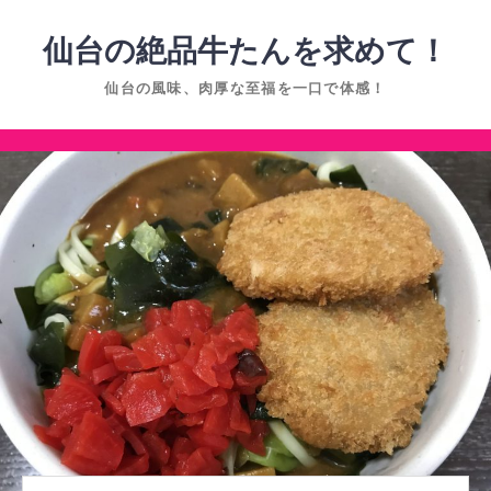
コ
ン
仙台の絶品牛たんを求めて！
テ
仙台の風味、肉厚な至福を一口で体感！
ン
ツ
コ
へ
ン
ス
テ
キ
ン
ッ
ツ
プ
へ
ス
キ
ッ
プ