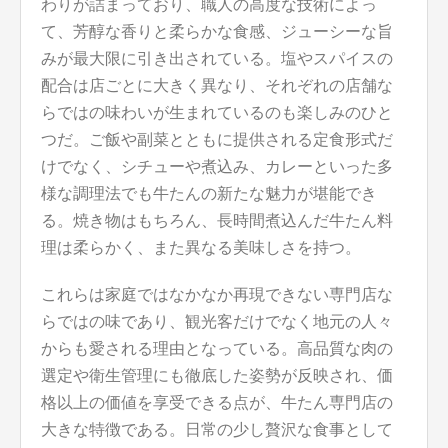
わりが詰まっており、職人の高度な技術によっ
て、芳醇な香りと柔らかな食感、ジューシーな旨
みが最大限に引き出されている。塩やスパイスの
配合は店ごとに大きく異なり、それぞれの店舗な
らではの味わいが生まれているのも楽しみのひと
つだ。ご飯や副菜とともに提供される定食形式だ
けでなく、シチューや煮込み、カレーといった多
様な調理法でも牛たんの新たな魅力が堪能でき
る。焼き物はもちろん、長時間煮込んだ牛たん料
理は柔らかく、また異なる美味しさを持つ。
これらは家庭ではなかなか再現できない専門店な
らではの味であり、観光客だけでなく地元の人々
からも愛される理由となっている。高品質な肉の
選定や衛生管理にも徹底した姿勢が反映され、価
格以上の価値を享受できる点が、牛たん専門店の
大きな特徴である。日常の少し贅沢な食事として