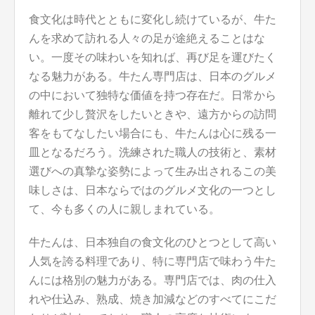
食文化は時代とともに変化し続けているが、牛た
んを求めて訪れる人々の足が途絶えることはな
い。一度その味わいを知れば、再び足を運びたく
なる魅力がある。牛たん専門店は、日本のグルメ
の中において独特な価値を持つ存在だ。日常から
離れて少し贅沢をしたいときや、遠方からの訪問
客をもてなしたい場合にも、牛たんは心に残る一
皿となるだろう。洗練された職人の技術と、素材
選びへの真摯な姿勢によって生み出されるこの美
味しさは、日本ならではのグルメ文化の一つとし
て、今も多くの人に親しまれている。
牛たんは、日本独自の食文化のひとつとして高い
人気を誇る料理であり、特に専門店で味わう牛た
んには格別の魅力がある。専門店では、肉の仕入
れや仕込み、熟成、焼き加減などのすべてにこだ