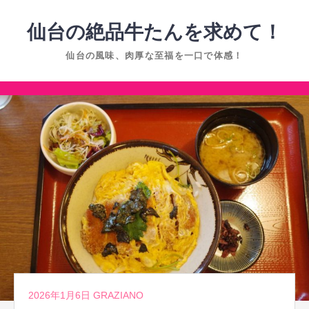
コ
ン
仙台の絶品牛たんを求めて！
テ
仙台の風味、肉厚な至福を一口で体感！
ン
ツ
コ
へ
ン
ス
テ
キ
ン
ッ
ツ
プ
へ
ス
キ
ッ
プ
2026年1月6日
GRAZIANO