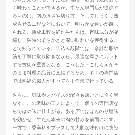
も味わうことができるが、牛たん専門店が提供す
るものは、肉の厚さや切り方、そしてじっくり熟
成させる工程などにおいて、明らかな違いが感じ
られる。熟成工程を経た牛たんは、旨味成分が凝
縮し、独特の柔らかさと深い味わいを獲得するこ
とで知られている。仕込み段階では、余計な脂や
筋を丁寧に取り除きながら、最適な厚さにカット
する技術が重要となる。こうした下ごしらえがそ
のまま料理の品質に直結するため、多くの専門店
では熟練の職人がすべてを手作業で行っている。
さらに、塩味やスパイスの配合も店ごとに全く異
なる。この調味の工夫によって、個々の専門店な
らではの味に仕上がる。ある店ではほんのり塩味
を効かせ、牛たん本来の肉の甘みを前面に出す。
一方で、香辛料をプラスして大胆な味付けに挑戦