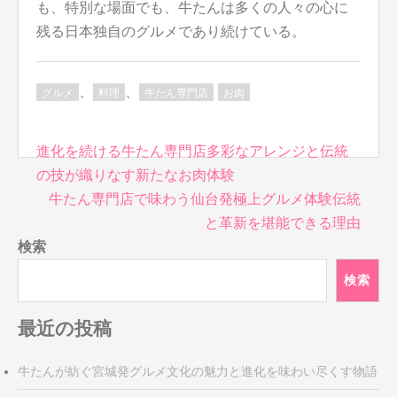
も、特別な場面でも、牛たんは多くの人々の心に
残る日本独自のグルメであり続けている。
、
、
グルメ
料理
牛たん専門店
お肉
投
進化を続ける牛たん専門店多彩なアレンジと伝統
稿
の技が織りなす新たなお肉体験
ナ
牛たん専門店で味わう仙台発極上グルメ体験伝統
ビ
と革新を堪能できる理由
ゲ
検索
ー
シ
検索
ョ
ン
最近の投稿
牛たんが紡ぐ宮城発グルメ文化の魅力と進化を味わい尽くす物語