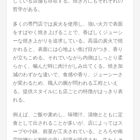
している店舗も存在する。焼き方にもそれぞれの
哲学がある。
多くの専門店では炭火を使用し、強い火力で表面
をすばやく焼き上げることで、香ばしくジューシ
ーな焼き上がりを追求している。高温の炭火で焼
かれると、表面には心地よい焦げ目がつき、香り
が立ちこめる。それでいながら内側はしっとり柔
らかく、噛んだ時に肉汁がしみ出てくる。焼き加
減のわずかな違いで、食感や香り、ジューシーさ
が変わるため、職人の腕が問われる工程といえ
る。提供スタイルにも店ごとの特徴がはっきり表
れる。
例えば、ご飯や麦めし、味噌汁、漬物とともに定
食として出されることが多いが、店によってはス
ープや小鉢、前菜が工夫されている。とろろや南
蛮味噌など相性の良い副菜が提供され、牛たんそ