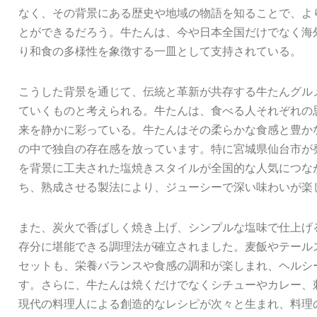
なく、その背景にある歴史や地域の物語を知ることで、よ
とができるだろう。牛たんは、今や日本全国だけでなく海
り和食の多様性を象徴する一皿として支持されている。
こうした背景を通じて、伝統と革新が共存する牛たんグル
ていくものと考えられる。牛たんは、食べる人それぞれの
来を静かに彩っている。牛たんはその柔らかな食感と豊か
の中で独自の存在感を放っています。特に宮城県仙台市が
を背景に工夫された塩焼きスタイルが全国的な人気につな
ち、熟成させる製法により、ジューシーで深い味わいが楽
また、炭火で香ばしく焼き上げ、シンプルな塩味で仕上げ
存分に堪能できる調理法が確立されました。麦飯やテール
セットも、栄養バランスや食感の調和が楽しまれ、ヘルシ
す。さらに、牛たんは焼くだけでなくシチューやカレー、
現代の料理人による創造的なレシピが次々と生まれ、料理