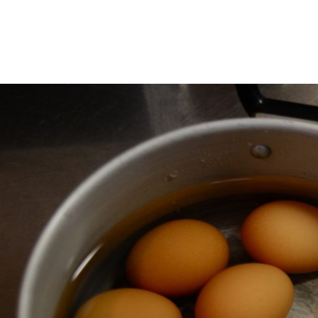
コ
ン
テ
ン
ツ
コ
へ
ン
ス
テ
キ
ン
ッ
ツ
プ
へ
ス
キ
ッ
プ