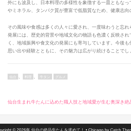
外にも波及し、日本料理の多様性を象徴する一皿ともなっ
やミネラル、タンパク質が豊富で低脂質なため、健康志向
その風味や食感は多くの人々に愛され、一度味わうと忘れ
発展には、歴史的背景や地域文化の物語も色濃く反映され
く、地域振興や食文化の発展にも寄与しています。今後も
思い出や経験とともに、その魅力は広がり続けることでし
、
、
仙台
料理
牛タン
グルメ
投
仙台生まれ牛たんに込めた職人技と地域愛が生む奥深き絶
稿
ナ
ビ
ゲ
pyright © 2026年
仙台の絶品牛たんを求めて！
•
Chicago by
Catch The