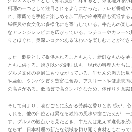
グルメスポットとして知名度が上昇すると、東北地方を訪
料理の一つとして注目されるようになった。テレビ番組や
れ、家庭でも手軽に楽しめる加工品や冷凍商品も流通する
域振興や食文化の多様化にも寄与している。牛たんの楽し
なアレンジレシピにも広がっている。シチューやカレーの
りとほぐれ、奥深いコクのある味わいを楽しむことができ
また、刺身として提供されることもあり、新鮮なものを薄
ともに供する。焼き以外の調理法も、現代の料理人たちに
グルメ文化の発展にもつながっている。牛たんの魅力は単
や亜鉛、タンパク質を豊富に含み、アスリートや健康志向
の高さがある。低脂質で高タンパクなため、体作りを意識
そして何より、噛むごとに広がる芳醇な香りと食 感が、
くれる。他の部位とは異なる独特の風味や歯ごたえが、一
す。グルメの観点から見たとき、牛たんは絶えず進化を続
ならず、日本料理の新たな領域を切り開く食材ともなって