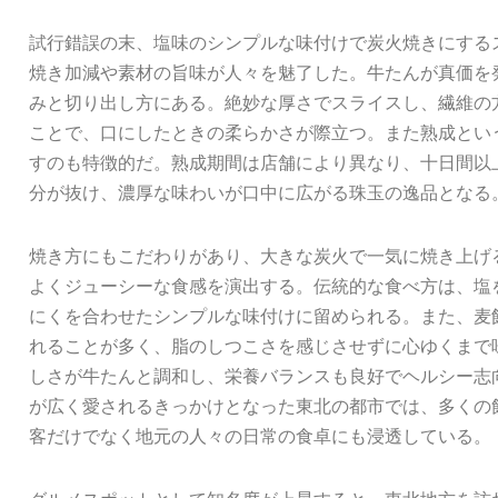
試行錯誤の末、塩味のシンプルな味付けで炭火焼きにする
焼き加減や素材の旨味が人々を魅了した。牛たんが真価を
みと切り出し方にある。絶妙な厚さでスライスし、繊維の
ことで、口にしたときの柔らかさが際立つ。また熟成とい
すのも特徴的だ。熟成期間は店舗により異なり、十日間以
分が抜け、濃厚な味わいが口中に広がる珠玉の逸品となる
焼き方にもこだわりがあり、大きな炭火で一気に焼き上げ
よくジューシーな食感を演出する。伝統的な食べ方は、塩
にくを合わせたシンプルな味付けに留められる。また、麦
れることが多く、脂のしつこさを感じさせずに心ゆくまで
しさが牛たんと調和し、栄養バランスも良好でヘルシー志
が広く愛されるきっかけとなった東北の都市では、多くの
客だけでなく地元の人々の日常の食卓にも浸透している。