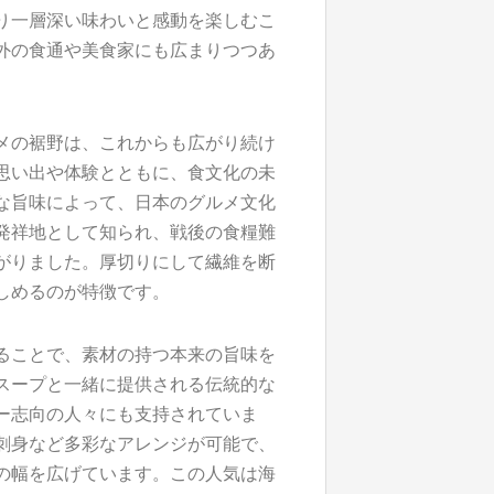
り一層深い味わいと感動を楽しむこ
外の食通や美食家にも広まりつつあ
メの裾野は、これからも広がり続け
思い出や体験とともに、食文化の未
な旨味によって、日本のグルメ文化
発祥地として知られ、戦後の食糧難
がりました。厚切りにして繊維を断
しめるのが特徴です。
ることで、素材の持つ本来の旨味を
スープと一緒に提供される伝統的な
ー志向の人々にも支持されていま
刺身など多彩なアレンジが可能で、
の幅を広げています。この人気は海