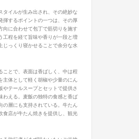
スタイルが生み出され、その絶妙な
発揮するポイントの一つは、その厚
方向に合わせて包丁で筋切りを施す
う工程を経て旨味や香りが一段と増
上じっくり寝かせることで余分な水
。
ることで、表面は香ばしく、中は程
を主体として軽く胡椒や少量のにん
飯やテールスープとセットで提供さ
味わえる。麦飯の独特の食感と香ば
向の層にも支持されている。牛たん
飲食店が牛たん焼きを提供し、観光