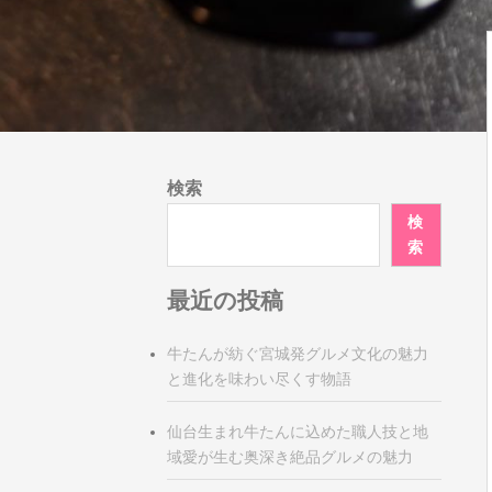
検索
検
索
最近の投稿
牛たんが紡ぐ宮城発グルメ文化の魅力
と進化を味わい尽くす物語
仙台生まれ牛たんに込めた職人技と地
域愛が生む奥深き絶品グルメの魅力