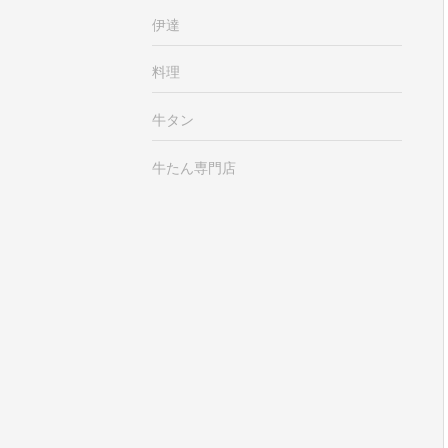
伊達
料理
牛タン
牛たん専門店