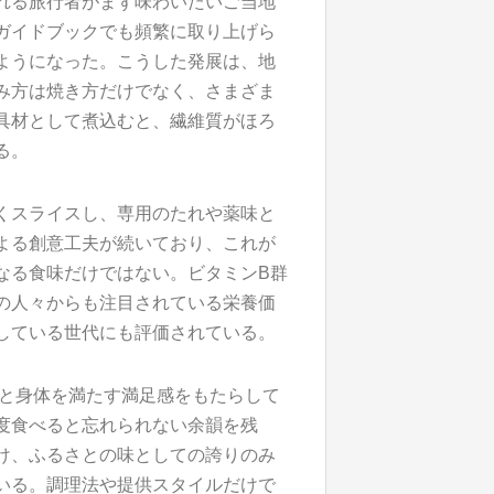
れる旅行者がまず味わいたいご当地
ガイドブックでも頻繁に取り上げら
ようになった。こうした発展は、地
み方は焼き方だけでなく、さまざま
具材として煮込むと、繊維質がほろ
る。
くスライスし、専用のたれや薬味と
よる創意工夫が続いており、これが
なる食味だけではない。ビタミンB群
の人々からも注目されている栄養価
している世代にも評価されている。
心と身体を満たす満足感をもたらして
度食べると忘れられない余韻を残
け、ふるさとの味としての誇りのみ
いる。調理法や提供スタイルだけで