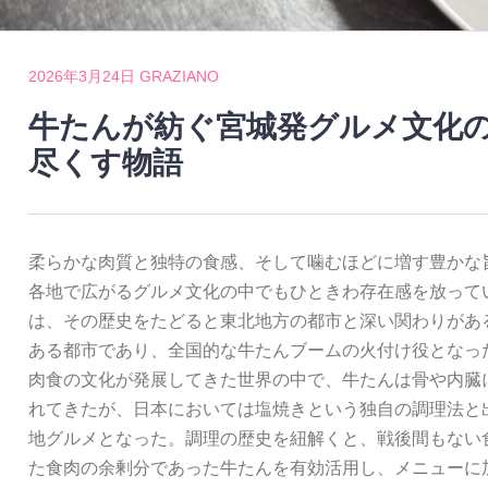
2026年3月24日
GRAZIANO
牛たんが紡ぐ宮城発グルメ文化
尽くす物語
柔らかな肉質と独特の食感、そして噛むほどに増す豊かな
各地で広がるグルメ文化の中でもひときわ存在感を放って
は、その歴史をたどると東北地方の都市と深い関わりがあ
ある都市であり、全国的な牛たんブームの火付け役となっ
肉食の文化が発展してきた世界の中で、牛たんは骨や内臓
れてきたが、日本においては塩焼きという独自の調理法と
地グルメとなった。調理の歴史を紐解くと、戦後間もない
た食肉の余剰分であった牛たんを有効活用し、メニューに