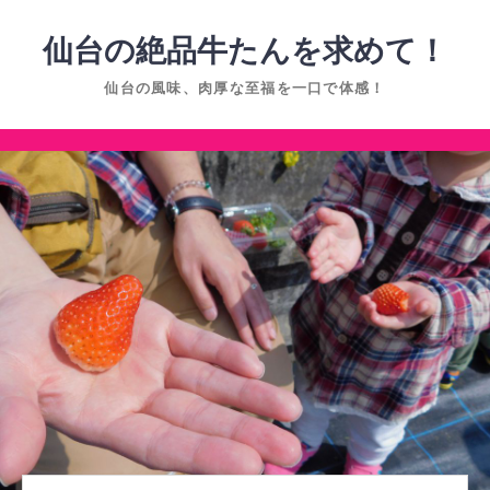
コ
ン
仙台の絶品牛たんを求めて！
テ
仙台の風味、肉厚な至福を一口で体感！
ン
ツ
コ
へ
ン
ス
テ
キ
ン
ッ
ツ
プ
へ
ス
キ
ッ
プ