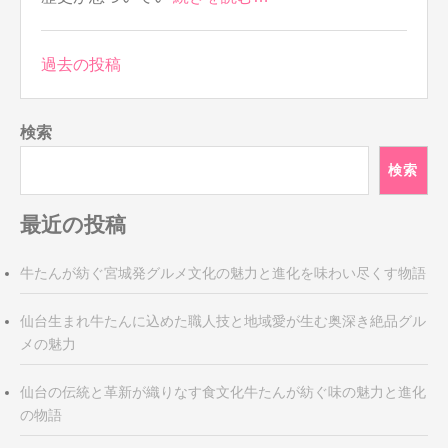
投
過去の投稿
稿
ナ
検索
ビ
ゲ
検索
ー
シ
最近の投稿
ョ
ン
牛たんが紡ぐ宮城発グルメ文化の魅力と進化を味わい尽くす物語
仙台生まれ牛たんに込めた職人技と地域愛が生む奥深き絶品グル
メの魅力
仙台の伝統と革新が織りなす食文化牛たんが紡ぐ味の魅力と進化
の物語